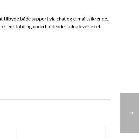
 tilbyde både support via chat og e-mail, sikrer de,
ter en stabil og underholdende spiloplevelse i et