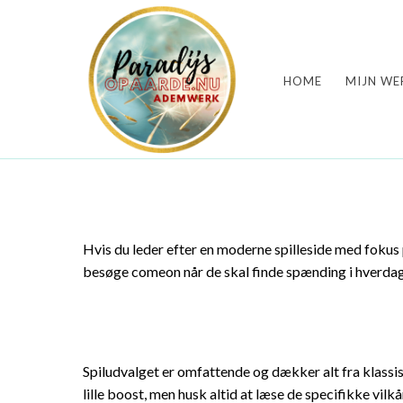
HOME
MIJN WE
Hvis du leder efter en moderne spilleside med fokus
besøge
comeon
når de skal finde spænding i hverda
Spiludvalg og bonus
Spiludvalget er omfattende og dækker alt fra klassis
lille boost, men husk altid at læse de specifikke vilkå