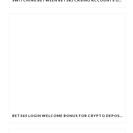
SWITCHING BETWEEN BET365 CASINO ACCOUNTS ON ONE DEVICE
BET365 LOGIN WELCOME BONUS FOR CRYPTO DEPOSITS: SPECIAL TERMS