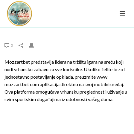
0
Mozzartbet predstavlja lidera na tržištu igara na sreću koji
nudi vrhunsku zabavu za sve korisnike. Ukoliko želite brzo i
jednostavno postavljanje opklada, preuzmite
www
mozzartbet com aplikacija
direktno na svoj mobilni uređaj.
Ova platforma omogućava vrhunsku preglednost i uživanje u
svim sportskim događajima iz udobnosti vašeg doma.
Široka ponuda za
svakog igrača