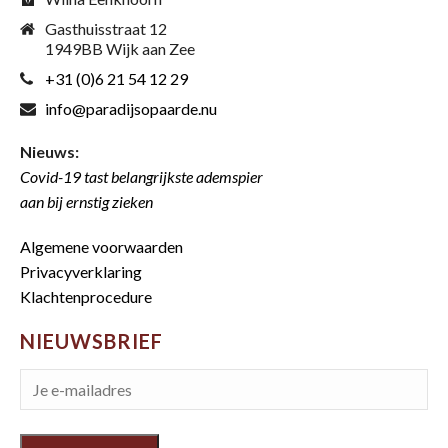
Gasthuisstraat 12
1949BB Wijk aan Zee
+31 (0)6 21 54 12 29
info@paradijsopaarde.nu
Nieuws:
Covid-19 tast belangrijkste ademspier
aan bij ernstig zieken
Algemene voorwaarden
Privacyverklaring
Klachtenprocedure
NIEUWSBRIEF