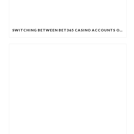
SWITCHING BETWEEN BET365 CASINO ACCOUNTS ON ONE DEVICE