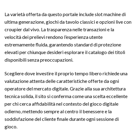
La varietà offerta da questo portale include slot machine di
ultima generazione, giochi da tavolo classici e opzioni live con
croupier dal vivo. La trasparenza nelle transazioni e la
velocità dei prelievi rendono l’esperienza utente
estremamente fluida, garantendo standard di protezione
elevati per chiunque desideri esplorare il catalogo dei titoli
disponibili senza preoccupazioni.
Scegliere dove investire il proprio tempo libero richiede una
valutazione attenta delle caratteristiche offerte da ogni
operatore del mercato digitale. Grazie alla sua architettura
tecnica solida, il sito si conferma come una scelta eccellente
per chi cerca affidabilità nel contesto del gioco digitale
odierno, mettendo sempre al centro il benessere e la
soddisfazione del cliente finale durante ogni sessione di
gioco.