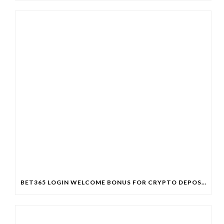
BET365 LOGIN WELCOME BONUS FOR CRYPTO DEPOSITS: SPECIAL TERMS