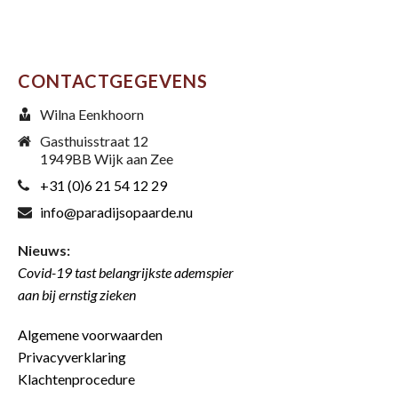
CONTACTGEGEVENS
Wilna Eenkhoorn
Gasthuisstraat 12
1949BB Wijk aan Zee
+31 (0)6 21 54 12 29
info@paradijsopaarde.nu
Nieuws:
Covid-19 tast belangrijkste ademspier
aan bij ernstig zieken
Algemene voorwaarden
Privacyverklaring
Klachtenprocedure