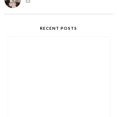
RECENT POSTS