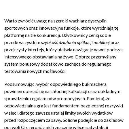
typowania online
Warto zwrócić uwagę na szeroki wachlarz dyscyplin
sportowych oraz innowacyjne funkcje, które wyróżniają tę
platformę na tle konkurencji. Użytkownicy cenią sobie
przede wszystkim
szybkość działania aplikacji mobilnej
oraz
przejrzysty interfejs, który ułatwia nawigację nawet podczas
intensywnego obstawiania na żywo. Dobrze przemyślany
system bonusowy dodatkowo zachęca do regularnego
testowania nowych możliwości.
Podsumowując, wybór odpowiedniego bukmachera
powinien opierać się na chłodnej kalkulacji oraz dokładnym
sprawdzeniu regulaminów promocyjnych. Pamiętaj, że
odpowiedzialna gra jest fundamentem bezpiecznej rozrywki
w sieci, dlatego zawsze ustalaj limity swoich wydatków
przed rozpoczęciem zabawy. Solidne podejście do zakładów
pozwoli Ci czerpać z nich znacznie więcej satysfakcji