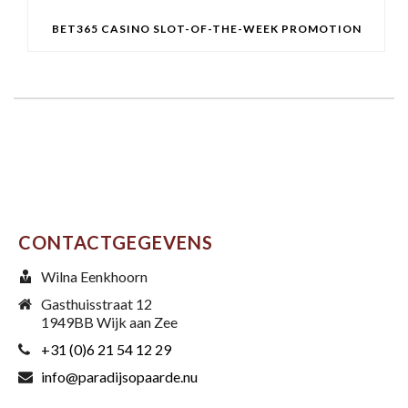
BET365 CASINO SLOT-OF-THE-WEEK PROMOTION
CONTACTGEGEVENS
Wilna Eenkhoorn
Gasthuisstraat 12
1949BB Wijk aan Zee
+31 (0)6 21 54 12 29
info@paradijsopaarde.nu