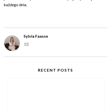
każdego dnia.
Sylvia Faasse
RECENT POSTS