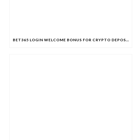
BET365 LOGIN WELCOME BONUS FOR CRYPTO DEPOSITS: SPECIAL TERMS