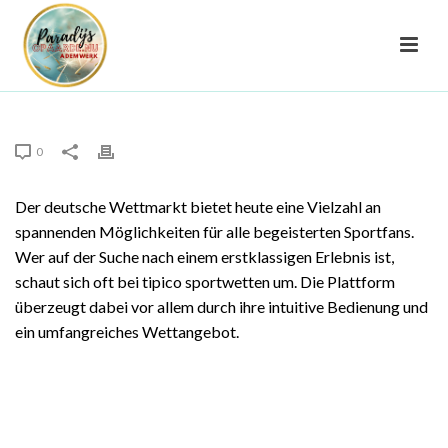
0
Der deutsche Wettmarkt bietet heute eine Vielzahl an
spannenden Möglichkeiten für alle begeisterten Sportfans.
Wer auf der Suche nach einem erstklassigen Erlebnis ist,
schaut sich oft bei
tipico sportwetten
um. Die Plattform
überzeugt dabei vor allem durch ihre intuitive Bedienung und
ein umfangreiches Wettangebot.
Sicherheit und
Spielvergnügen