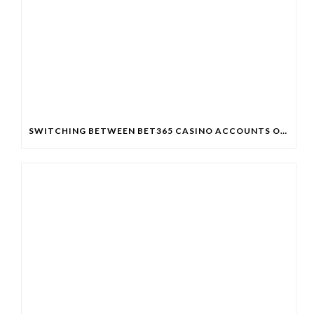
SWITCHING BETWEEN BET365 CASINO ACCOUNTS ON ONE DEVICE