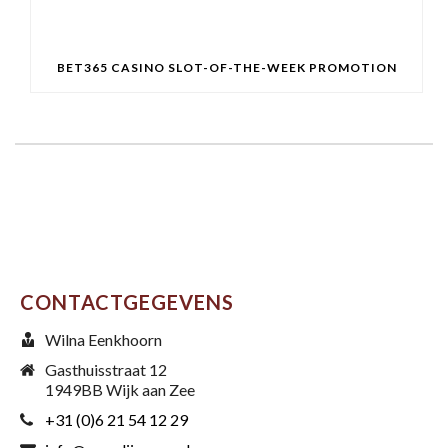
BET365 CASINO SLOT-OF-THE-WEEK PROMOTION
CONTACTGEGEVENS
Wilna Eenkhoorn
Gasthuisstraat 12
1949BB Wijk aan Zee
+31 (0)6 21 54 12 29