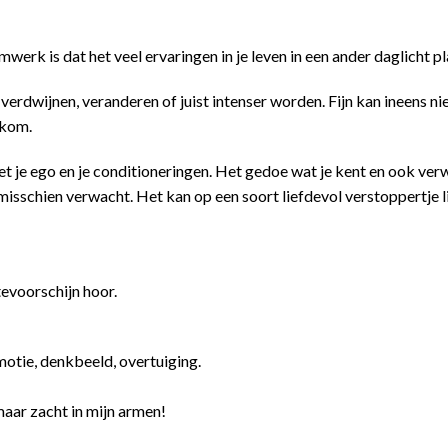
erk is dat het veel ervaringen in je leven in een ander daglicht pl
erdwijnen, veranderen of juist intenser worden. Fijn kan ineens niet z
lkom.
 je ego en je conditioneringen. Het gedoe wat je kent en ook ver
 misschien verwacht. Het kan op
een soort liefdevol verstoppertje
l
tevoorschijn hoor.
emotie, denkbeeld, overtuiging.
 maar zacht in mijn armen!