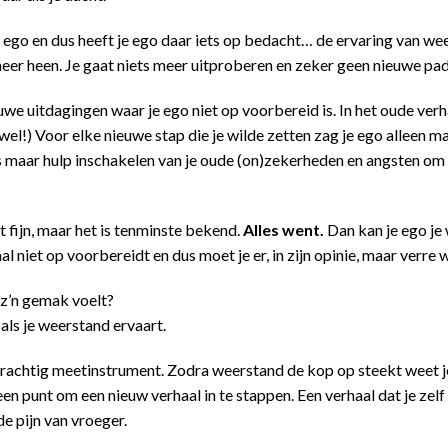
e ego en dus heeft je ego daar iets op bedacht… de ervaring van weer
eer heen. Je gaat niets meer uitproberen en zeker geen nieuwe pad
 uitdagingen waar je ego niet op voorbereid is. In het oude verha
l!) Voor elke nieuwe stap die je wilde zetten zag je ego alleen m
 maar hulp inschakelen van je oude (on)zekerheden en angsten om j
 fijn, maar het is tenminste bekend.
Alles went.
Dan kan je ego je 
al niet op voorbereidt en dus moet je er, in zijn opinie, maar verre 
 z’n gemak voelt?
 als je weerstand ervaart.
achtig meetinstrument. Zodra weerstand de kop op steekt weet je 
en punt om een nieuw verhaal in te stappen. Een verhaal dat je zelf
e pijn van vroeger.