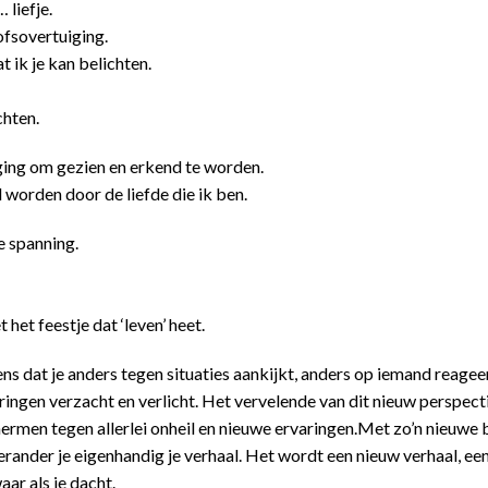
 liefje.
ofsovertuiging.
t ik je kan belichten.
chten.
odiging om gezien en erkend te worden.
 worden door de liefde die ik ben.
e spanning.
 het feestje dat ‘leven’ heet.
ns dat je anders tegen situaties aankijkt, anders op iemand reagee
aringen verzacht en verlicht. Het vervelende van dit nieuw perspecti
hermen tegen allerlei onheil en nieuwe ervaringen.Met zo’n nieuwe bli
verander je eigenhandig je verhaal. Het wordt een nieuw verhaal, een
ar als je dacht.