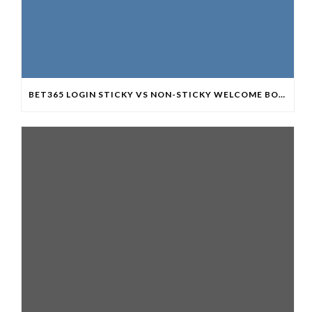
BET365 LOGIN STICKY VS NON-STICKY WELCOME BONUS