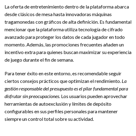
La oferta de entretenimiento dentro de la plataforma abarca
desde clásicos de mesa hasta innovadoras máquinas
tragamonedas con gráficos de alta definición. Es fundamental
mencionar que la plataforma utiliza tecnología de cifrado
avanzado para proteger los datos de cada jugador en todo
momento. Además, las promociones frecuentes añaden un
incentivo extra para quienes buscan maximizar su experiencia
de juego durante el fin de semana.
Para tener éxito en este entorno, es recomendable seguir
ciertos consejos prácticos que optimizan el rendimiento.
La
gestión responsable del presupuesto es el pilar fundamental para
disfrutar sin preocupaciones.
Los usuarios pueden aprovechar
herramientas de autoexclusión y límites de depósito
configurables en sus perfiles personales para mantener
siempre un control total sobre su actividad.