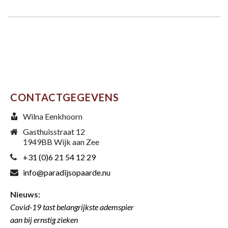
CONTACTGEGEVENS
Wilna Eenkhoorn
Gasthuisstraat 12
1949BB Wijk aan Zee
+31 (0)6 21 54 12 29
info@paradijsopaarde.nu
Nieuws:
Covid-19 tast belangrijkste ademspier
aan bij ernstig zieken