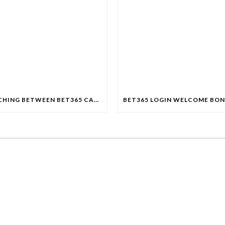
SWITCHING BETWEEN BET365 CASINO ACCOUNTS ON ONE DEVICE