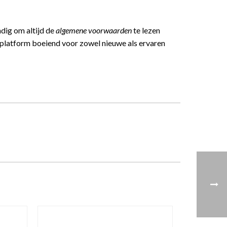
dig om altijd de
algemene voorwaarden
te lezen
t platform boeiend voor zowel nieuwe als ervaren