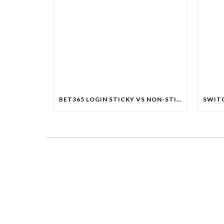
BET365 LOGIN STICKY VS NON-STICKY WELCOME BONUS