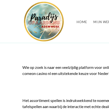
HOME
MIJN WE
Wie op zoek is naar een veelzijdig platform voor onl
comeon casino nl
een uitstekende keuze voor Nederla
Spelaanbod en innov
Het assortiment spellen is indrukwekkend te noemen
tafelspellen aan waarbij de interactie met echte dea