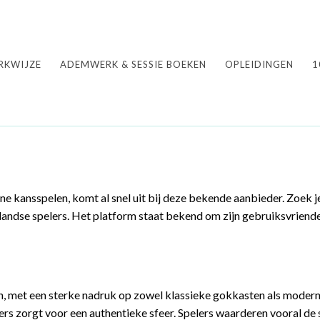
RKWIJZE
ADEMWERK & SESSIE BOEKEN
OPLEIDINGEN
1
ine kansspelen, komt al snel uit bij deze bekende aanbieder. Zoek j
ndse spelers. Het platform staat bekend om zijn gebruiksvriendeli
atie
, met een sterke nadruk op zowel klassieke gokkasten als moderne 
lers zorgt voor een authentieke sfeer. Spelers waarderen vooral de 