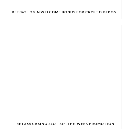
BET365 LOGIN WELCOME BONUS FOR CRYPTO DEPOSITS: SPECIAL TERMS
BET365 CASINO SLOT-OF-THE-WEEK PROMOTION