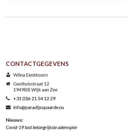
CONTACTGEGEVENS
Wilna Eenkhoorn
Gasthuisstraat 12
1949BB Wijk aan Zee
+31 (0)6 21 54 12 29
info@paradijsopaarde.nu
Nieuws:
Covid-19 tast belangrijkste ademspier