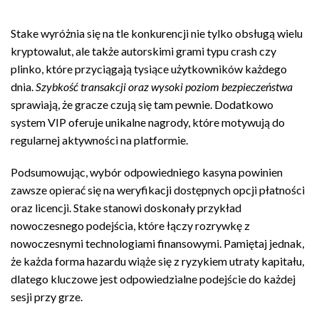
Stake wyróżnia się na tle konkurencji nie tylko obsługą wielu
kryptowalut, ale także autorskimi grami typu crash czy
plinko, które przyciągają tysiące użytkowników każdego
dnia.
Szybkość transakcji oraz wysoki poziom bezpieczeństwa
sprawiają, że gracze czują się tam pewnie. Dodatkowo
system VIP oferuje unikalne nagrody, które motywują do
regularnej aktywności na platformie.
Podsumowując, wybór odpowiedniego kasyna powinien
zawsze opierać się na weryfikacji dostępnych opcji płatności
oraz licencji. Stake stanowi doskonały przykład
nowoczesnego podejścia, które łączy rozrywkę z
nowoczesnymi technologiami finansowymi. Pamiętaj jednak,
że każda forma hazardu wiąże się z ryzykiem utraty kapitału,
dlatego kluczowe jest odpowiedzialne podejście do każdej
sesji przy grze.