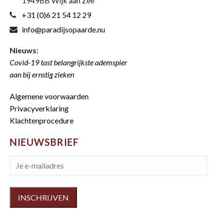
1949BB Wijk aan Zee
+31 (0)6 21 54 12 29
info@paradijsopaarde.nu
Nieuws:
Covid-19 tast belangrijkste ademspier
aan bij ernstig zieken
Algemene voorwaarden
Privacyverklaring
Klachtenprocedure
NIEUWSBRIEF