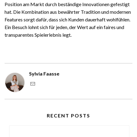
Position am Markt durch beständige Innovationen gefestigt
hat. Die Kombination aus bewährter Tradition und modernen
Features sorgt dafür, dass sich Kunden dauerhaft wohlfühlen.
Ein Besuch lohnt sich für jeden, der Wert auf ein faires und
transparentes Spielerlebnis legt.
Sylvia Faasse
RECENT POSTS