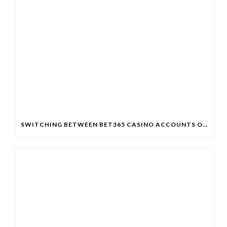
SWITCHING BETWEEN BET365 CASINO ACCOUNTS ON ONE DEVICE