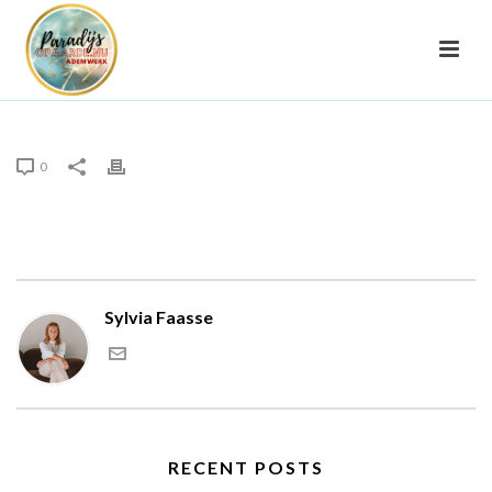
0
Sylvia Faasse
RECENT POSTS