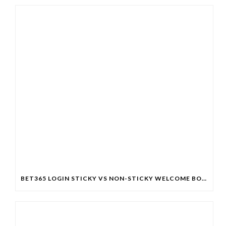
BET365 LOGIN STICKY VS NON-STICKY WELCOME BONUS