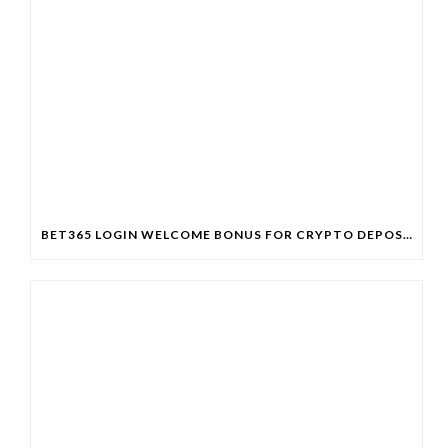
BET365 LOGIN WELCOME BONUS FOR CRYPTO DEPOSITS: SPECIAL TERMS